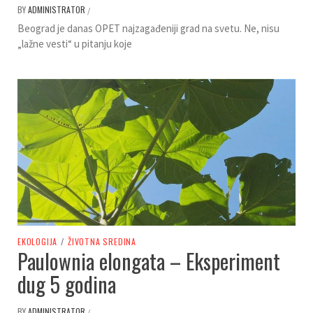
BY
ADMINISTRATOR
/
Beograd je danas OPET najzagađeniji grad na svetu. Ne, nisu
„lažne vesti“ u pitanju koje
EKOLOGIJA
/
ŽIVOTNA SREDINA
Paulownia elongata – Eksperiment
dug 5 godina
BY
ADMINISTRATOR
/