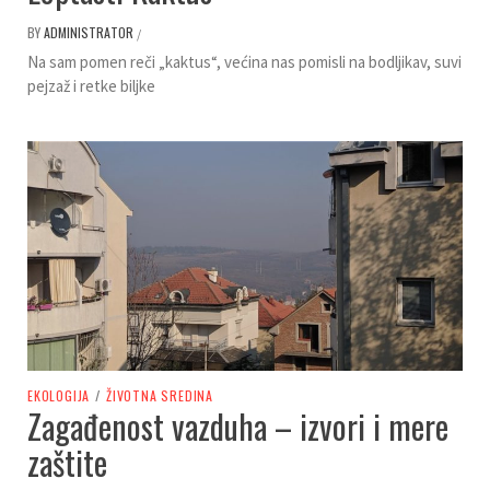
BY
ADMINISTRATOR
/
Na sam pomen reči „kaktus“, većina nas pomisli na bodljikav, suvi
pejzaž i retke biljke
EKOLOGIJA
/
ŽIVOTNA SREDINA
Zagađenost vazduha – izvori i mere
zaštite