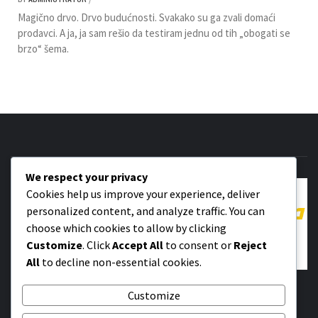
Magično drvo. Drvo budućnosti. Svakako su ga zvali domaći
prodavci. A ja, ja sam rešio da testiram jednu od tih „obogati se
brzo“ šema.
We respect your privacy
Cookies help us improve your experience, deliver
personalized content, and analyze traffic. You can
choose which cookies to allow by clicking
Customize
. Click
Accept All
to consent or
Reject
All
to decline non-essential cookies.
SADA ZNAM
Customize