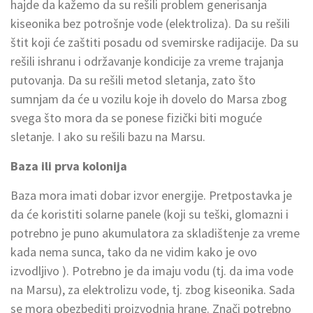
hajde da kažemo da su rešili problem generisanja
kiseonika bez potrošnje vode (elektroliza). Da su rešili
štit koji će zaštiti posadu od svemirske radijacije. Da su
rešili ishranu i održavanje kondicije za vreme trajanja
putovanja. Da su rešili metod sletanja, zato što
sumnjam da će u vozilu koje ih dovelo do Marsa zbog
svega što mora da se ponese fizički biti moguće
sletanje. I ako su rešili bazu na Marsu.
Baza ili prva kolonija
Baza mora imati dobar izvor energije. Pretpostavka je
da će koristiti solarne panele (koji su teški, glomazni i
potrebno je puno akumulatora za skladištenje za vreme
kada nema sunca, tako da ne vidim kako je ovo
izvodljivo ). Potrebno je da imaju vodu (tj. da ima vode
na Marsu), za elektrolizu vode, tj. zbog kiseonika. Sada
se mora obezbediti proizvodnja hrane. Znači potrebno