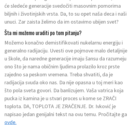
će sledeće generacije svedočiti masovnim pomorima
biljnih i životinjskih vrsta. Da, to su opet naša deca i naši
unuci. Zar zaista želimo da im ostavimo ubijen svet?
Šta mi možemo uraditi po tom pitanju?
Možemo konačno demistifikovati nukelarnu energiju i
generalno radijaciju. Uvesti ove pojmove malo detaljnije
u škole, da naredne generacije imaju šansu da razumeju
ono što je nama običnim ljudima prolazilo kroz prste
zajedno sa peskom vremena. Treba shvatiti, da je
radijacija svuda oko nas. Da nije opasna u toj meri kao
što pola sveta govori. Da banlizujem. Vaša vatrica koja
pucka iz kamina je u stvari proces u kome se ZRAČI
toplota. DA, TOPLOTA JE ZRAČENJE. Dr. Ivković je
napisao jedan genijalni tekst na ovu temu. Pročitajte ga
ovde.