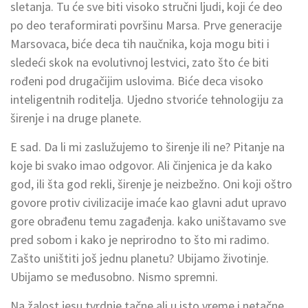
sletanja. Tu će sve biti visoko stručni ljudi, koji će deo
po deo teraformirati površinu Marsa. Prve generacije
Marsovaca, biće deca tih naučnika, koja mogu biti i
sledeći skok na evolutivnoj lestvici, zato što će biti
rođeni pod drugačijim uslovima. Biće deca visoko
inteligentnih roditelja. Ujedno stvoriće tehnologiju za
širenje i na druge planete.
E sad. Da li mi zaslužujemo to širenje ili ne? Pitanje na
koje bi svako imao odgovor. Ali činjenica je da kako
god, ili šta god rekli, širenje je neizbežno. Oni koji oštro
govore protiv civilizacije imaće kao glavni adut upravo
gore obrađenu temu zagađenja. kako uništavamo sve
pred sobom i kako je neprirodno to što mi radimo.
Zašto uništiti još jednu planetu? Ubijamo životinje.
Ubijamo se međusobno. Nismo spremni.
Na žalost jesu tvrdnje tačne ali u isto vreme i netačne.