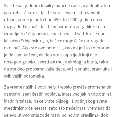
Svi ste bar jednom kupili plastične čaše za jednokratnu
upotrebu. Znate li da ste korišćenjem istih stvorili
otpad, kome je potrebno 450 do 1000 godina da se
razgradi. To znači da ste nenamerno zagadili zemlju
izmedju 5 i 10 generacija nakon Vas. I sad, kreće ono
klasično Srbijansko „Ih, baš će moje čaše da zagade
okolinu“. Ako ste ovo pomislili, žao mi je što to moram
ja da vam kažem, ali deo ste skupa ljudi koji nije
dosegao granicu svesti da mu je ekologija bitna, tako
da ste deo problema vaše dece, vaših unuka, praunuka i
svih vaših potomaka.
Za vreme naših života ne bi trebalo previše promena da
osetimo, sem čestih poplava, intezivno jakih toplotnih i
hladnih talasa. Neke vrste biljnog i životinjskog sveta
mestimično će nestati zato što neće imati vremena da
se evolutivno prilagode rastu po novim pravilima, dok