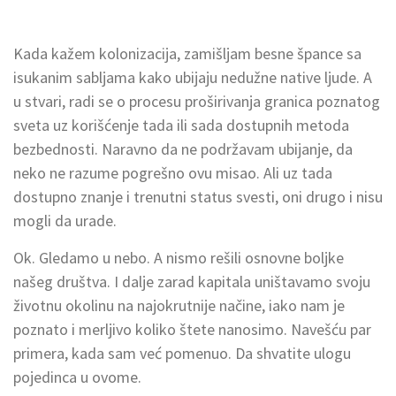
Kada kažem kolonizacija, zamišljam besne špance sa
isukanim sabljama kako ubijaju nedužne native ljude. A
u stvari, radi se o procesu proširivanja granica poznatog
sveta uz korišćenje tada ili sada dostupnih metoda
bezbednosti. Naravno da ne podržavam ubijanje, da
neko ne razume pogrešno ovu misao. Ali uz tada
dostupno znanje i trenutni status svesti, oni drugo i nisu
mogli da urade.
Ok. Gledamo u nebo. A nismo rešili osnovne boljke
našeg društva. I dalje zarad kapitala uništavamo svoju
životnu okolinu na najokrutnije načine, iako nam je
poznato i merljivo koliko štete nanosimo. Navešću par
primera, kada sam već pomenuo. Da shvatite ulogu
pojedinca u ovome.