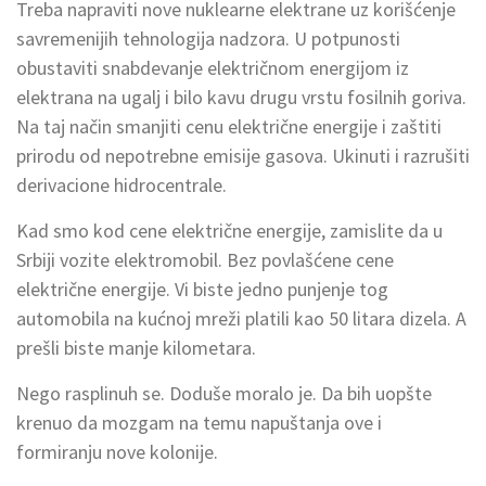
Treba napraviti nove nuklearne elektrane uz korišćenje
savremenijih tehnologija nadzora. U potpunosti
obustaviti snabdevanje električnom energijom iz
elektrana na ugalj i bilo kavu drugu vrstu fosilnih goriva.
Na taj način smanjiti cenu električne energije i zaštiti
prirodu od nepotrebne emisije gasova. Ukinuti i razrušiti
derivacione hidrocentrale.
Kad smo kod cene električne energije, zamislite da u
Srbiji vozite elektromobil. Bez povlašćene cene
električne energije. Vi biste jedno punjenje tog
automobila na kućnoj mreži platili kao 50 litara dizela. A
prešli biste manje kilometara.
Nego rasplinuh se. Doduše moralo je. Da bih uopšte
krenuo da mozgam na temu napuštanja ove i
formiranju nove kolonije.