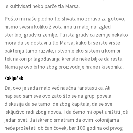
je kultivisati neko parče tla Marsa.
Pošto mi naše plodno tlo shvatamo zdravo za gotovo,
nismo svesni koliko života ima u maloj na izgled
sterilnoj grudvici zemlje. Ta ista grudvica zemlje nekako
mora da se dostavi u tlo Marsa, kako bi se iste vrste
bakterija tamo razvile, i stvorile eko sistem u kom bi
tek nakon prilagođavanja krenule neke biljke da rastu.
Nama je ovo bitno zbog proizvodnje hrane i kiseonika.
Zaključak
Da, ovo je sada malo već naučna fanstastika. Ali
napisao sam sve ovo zato što se na grupi povela
diskusija da se tamo ide zbog kapitala, da se sve
isključivo radi zbog novca. I da ćemo mi opet uništiti još
jedan svet. Ja iskreno smatram da ovim kolonijama
neće prošetati običan čovek, bar 100 godina od prvog