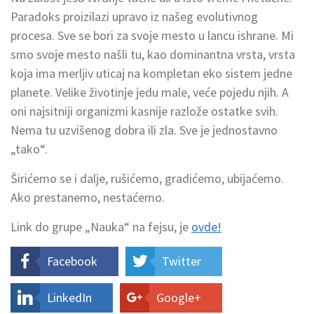
Paradoks proizilazi upravo iz našeg evolutivnog
procesa. Sve se bori za svoje mesto u lancu ishrane. Mi
smo svoje mesto našli tu, kao dominantna vrsta, vrsta
koja ima merljiv uticaj na kompletan eko sistem jedne
planete. Velike životinje jedu male, veće pojedu njih. A
oni najsitniji organizmi kasnije razlože ostatke svih.
Nema tu uzvišenog dobra ili zla. Sve je jednostavno
„tako“.
Širićemo se i dalje, rušićemo, gradićemo, ubijaćemo.
Ako prestanemo, nestaćemo.
Link do grupe „Nauka“ na fejsu, je
ovde!
Facebook
Twitter
LinkedIn
Google+