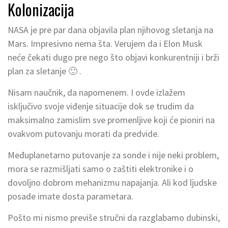
Kolonizacija
NASA je pre par dana objavila plan njihovog sletanja na
Mars. Impresivno nema šta. Verujem da i Elon Musk
neće čekati dugo pre nego što objavi konkurentniji i brži
plan za sletanje 🙂 .
Nisam naučnik, da napomenem. I ovde izlažem
isključivo svoje viđenje situacije dok se trudim da
maksimalno zamislim sve promenljive koji će pioniri na
ovakvom putovanju morati da predvide.
Međuplanetarno putovanje za sonde i nije neki problem,
mora se razmišljati samo o zaštiti elektronike i o
dovoljno dobrom mehanizmu napajanja. Ali kod ljudske
posade imate dosta parametara.
Pošto mi nismo previše stručni da razglabamo dubinski,