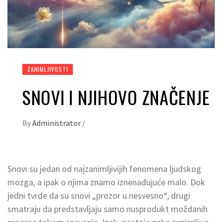
ZANIMLJIVOSTI
SNOVI I NJIHOVO ZNAČENJE
By
Administrator
/
Snovi su jedan od najzanimljivijih fenomena ljudskog
mozga, a ipak o njima znamo iznenađujuće malo. Dok
jedni tvrde da su snovi „prozor u nesvesno“, drugi
smatraju da predstavljaju samo nusprodukt moždanih