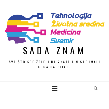
Skip
to
content
SADA ZNAM
SVE ŠTO STE ŽELELI DA ZNATE A NISTE IMALI
KOGA DA PITATE
Primary
Menu