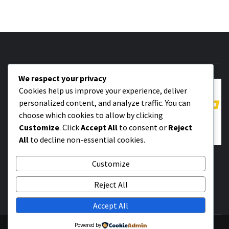
We respect your privacy
Cookies help us improve your experience, deliver
personalized content, and analyze traffic. You can
choose which cookies to allow by clicking
Customize
. Click
Accept All
to consent or
Reject
All
to decline non-essential cookies.
SADA ZNAM
Customize
SVE ŠTO STE ŽELELI DA ZNATE A NISTE IMALI
Reject All
KOGA DA PITATE
Accept All
Powered by