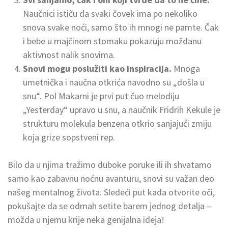
Naučnici ističu da svaki čovek ima po nekoliko
snova svake noći, samo što ih mnogi ne pamte. Čak
i bebe u majčinom stomaku pokazuju moždanu
aktivnost nalik snovima.
Snovi mogu poslužiti kao inspiracija.
Mnoga
umetnička i naučna otkrića navodno su „došla u
snu“. Pol Makarni je prvi put čuo melodiju
„Yesterday“ upravo u snu, a naučnik Fridrih Kekule je
strukturu molekula benzena otkrio sanjajući zmiju
koja grize sopstveni rep.
Bilo da u njima tražimo duboke poruke ili ih shvatamo
samo kao zabavnu noćnu avanturu, snovi su važan deo
našeg mentalnog života. Sledeći put kada otvorite oči,
pokušajte da se odmah setite barem jednog detalja –
možda u njemu krije neka genijalna ideja!