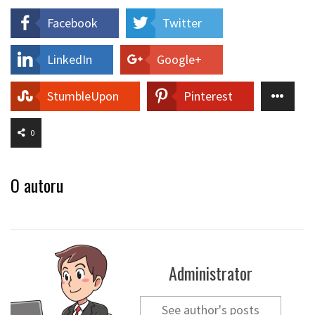
Facebook
Twitter
LinkedIn
Google+
StumbleUpon
Pinterest
0
O autoru
Administrator
See author's posts