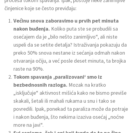
procesa tokom spavanja. Ipak, postoje neke zanimljive
činjenice koje se često previđaju:
Većinu snova zaboravimo u prvih pet minuta
nakon buđenja.
Koliko puta ste se probudili sa
osećajem da je „bilo nešto zanimljivo“, ali niste
uspeli da se setite detalja? Istraživanja pokazuju da
preko 50% snova nestane iz sećanja odmah nakon
otvaranja očiju, a već posle deset minuta, ta brojka
raste na 90%.
Tokom spavanja ‚paralizovani‘ smo iz
bezbednosnih razloga.
Mozak na kratko
„isključuje“ aktivnost mišića kako ne bismo previše
skakali, šetali ili mahali rukama u snu i tako se
povredili. Ipak, ponekad ta paraliza može da potraje
i nakon buđenja, što nekima izaziva osećaj „noćne
more na javi“.
Svi sanjamo, čak i oni koji tvrde da to ne čine.