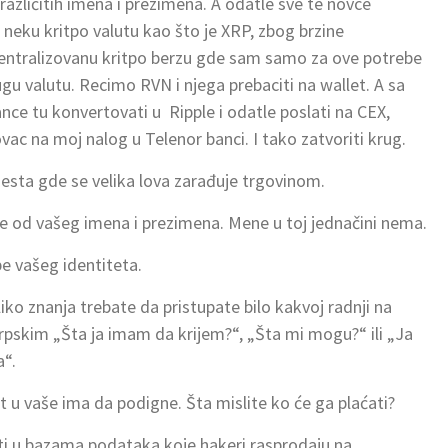
različitih imena i prezimena. A odatle sve te novce
 neku kritpo valutu kao što je XRP, zbog brzine
centralizovanu kritpo berzu gde sam samo za ove potrebe
ugu valutu. Recimo RVN i njega prebaciti na wallet. A sa
ce tu konvertovati u Ripple i odatle poslati na CEX,
c na moj nalog u Telenor banci. I tako zatvoriti krug.
esta gde se velika lova zarađuje trgovinom.
je od vašeg imena i prezimena. Mene u toj jednačini nema.
be vašeg identiteta.
 znanja trebate da pristupate bilo kakvoj radnji na
pskim „Šta ja imam da krijem?“, „Šta mi mogu?“ ili „Ja
“.
 u vaše ima da podigne. Šta mislite ko će ga plaćati?
rti u bazama podataka koje hakeri rasprodaju na