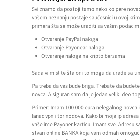
Svi znamo da postoji tamo neko ko pere novac. N
vašem neznanju postaje saučesnici u ovoj krimi
primera šta se može uraditi sa vašim podacim
Otvaranje PayPal naloga
Otvaranje Payonear naloga
Otvaranje naloga na kripto berzama
Sada vi mislite šta oni to mogu da urade sa ti
Pa treba da vas bude briga. Trebate da budete
novca. A siguran sam da je jedan veliki deo to
Primer: Imam 100.000 eura nelegalnog novca k
lanac vpn i tor nodova. Kako bi moja ip adresa
vaše ime Payoner karticu. Imam sve. Adresu sa 
stvari online BANKA koja vam odmah omoguća