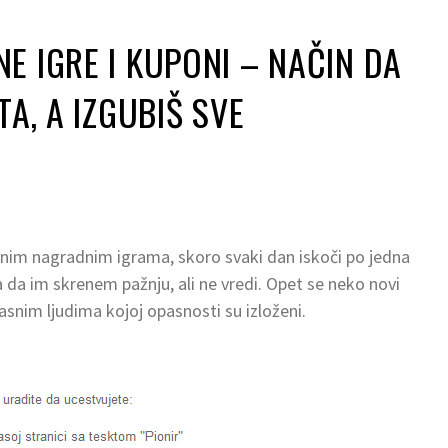
E IGRE I KUPONI – NAČIN DA
TA, A IZGUBIŠ SVE
aznim nagradnim igrama, skoro svaki dan iskoči po jedna
da im skrenem pažnju, ali ne vredi. Opet se neko novi
snim ljudima kojoj opasnosti su izloženi.