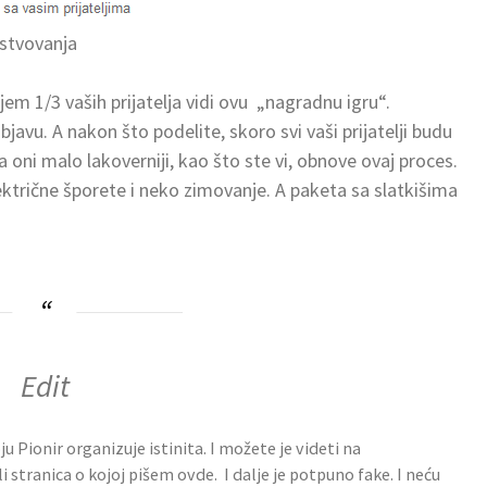
estvovanja
njem 1/3 vaših prijatelja vidi ovu „nagradnu igru“.
bjavu. A nakon što podelite, skoro svi vaši prijatelji budu
 oni malo lakoverniji, kao što ste vi, obnove ovaj proces.
trične šporete i neko zimovanje. A paketa sa slatkišima
Edit
u Pionir organizuje istinita. I možete je videti na
stranica o kojoj pišem ovde. I dalje je potpuno fake. I neću