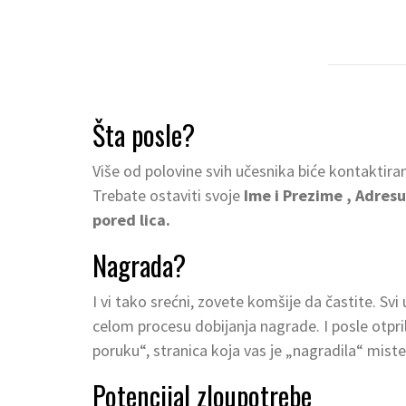
Šta posle?
Više od polovine svih učesnika biće kontaktir
Trebate ostaviti svoje
Ime i Prezime , Adresu
pored lica.
Nagrada?
I vi tako srećni, zovete komšije da častite. Svi 
celom procesu dobijanja nagrade. I posle otpril
poruku“, stranica koja vas je „nagradila“ miste
Potencijal zloupotrebe