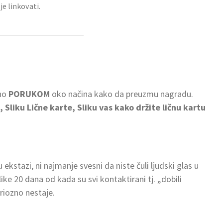
je linkovati.
ano
PORUKOM
oko načina kako da preuzmu nagradu.
, Sliku Lične karte, Sliku vas kako držite ličnu kartu
u ekstazi, ni najmanje svesni da niste čuli ljudski glas u
ike 20 dana od kada su svi kontaktirani tj. „dobili
riozno nestaje.