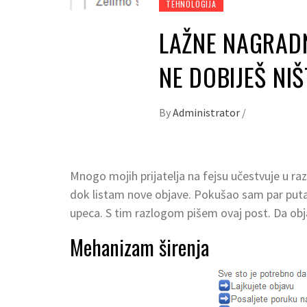
TEHNOLOGIJA
LAŽNE NAGRADN
NE DOBIJEŠ NIŠ
By
Administrator
/
Mnogo mojih prijatelja na fejsu učestvuje u r
dok listam nove objave. Pokušao sam par puta 
upeca. S tim razlogom pišem ovaj post. Da obja
Mehanizam širenja