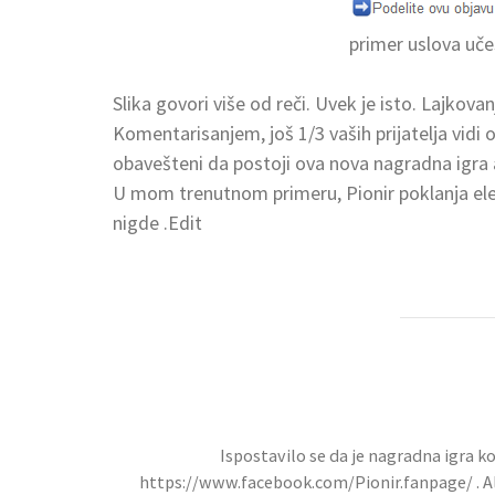
primer uslova uč
Slika govori više od reči. Uvek je isto. Lajkova
Komentarisanjem, još 1/3 vaših prijatelja vidi o
obavešteni da postoji ova nova nagradna igra a
U mom trenutnom primeru, Pionir poklanja elek
nigde .Edit
Ispostavilo se da je nagradna igra koj
https://www.facebook.com/Pionir.fanpage/ . Ali 