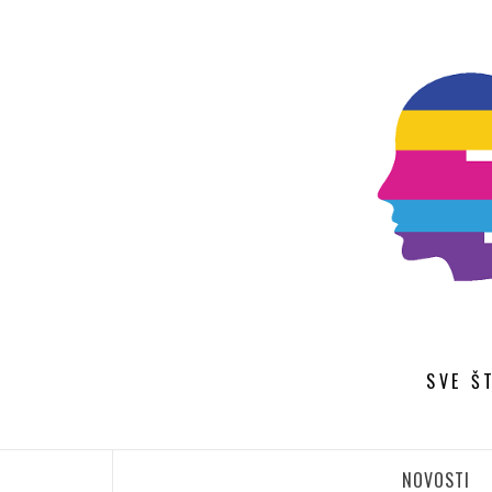
Skip
to
content
SVE Š
NOVOSTI