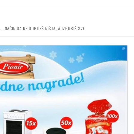
– NAČIN DA NE DOBIJEŠ NIŠTA, A IZGUBIŠ SVE