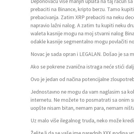
Deponovaću više manjih uplata na taj račun sa 
prebaciti na Binance, kripto berzu. Tamo kupiti
prebacivanja. Zatim XRP prebaciti na neku de
napravio lažni nalog. A zatim tu kupiti neku dr
waleta kasnije mogu na moj stvarni nalog Binan
odakle kasnije segmentalno mogu povlačiti nova
Novac je sada opran i LEGALAN. Došao je sa m
Ako se pokrene zvanična istraga neće stići dal
Ovo je jedan od načina potencijalne zloupotre
Jednostavno ne mogu da vam naglasim sa koliko
internetu. Ne možete to posmatrati sa onim sr
uopšte nisam bitan, nemam para, nemam ništa
Uz malo više ilegalnog truda, neko može kredit
Želite li da se vaše ime narednih XXX godina v