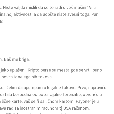
iste valjda mislili da se to radi u veš mašini? Vi u
nalnoj aktivnosti a da uopšte niste svesni toga. Par
a:
m. Baš me briga.
 jako uplašeni. Kripto berze su mesta gde se vrti puno
g novca iz nelegalnih tokova.
oji želim da upumpam u legalne tokove. Prvo, napraviću
 ostala bezbedna od potencijalne forenzike, otvoriću u
lične karte, vaš selfi sa ličnom kartom. Payoner je u
va rad sa inostranim računom tj USA računom.